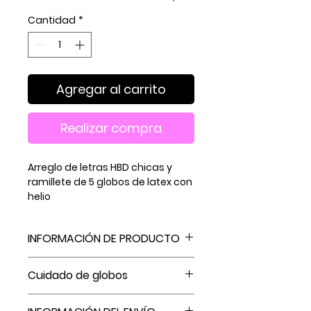
Cantidad
*
Agregar al carrito
Realizar compra
Arreglo de letras HBD chicas y
ramillete de 5 globos de latex con
helio
INFORMACIÓN DE PRODUCTO
El arreglo mide 70cm aprox de
Cuidado de globos
alto
Recuerda que la duración de los